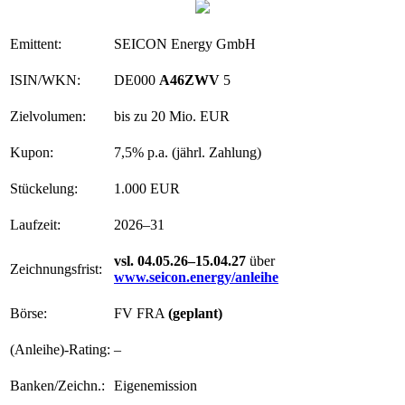
Emittent:
SEICON Energy GmbH
ISIN/WKN:
DE000
A46ZWV
5
Zielvolumen:
bis zu 20 Mio. EUR
Kupon:
7,5% p.a. (jährl. Zahlung)
Stückelung:
1.000 EUR
Laufzeit:
2026–31
vsl. 04.05.26–15.04.27
über
Zeichnungsfrist:
www.seicon.energy/anleihe
Börse:
FV FRA
(geplant)
(Anleihe)-Rating:
–
Banken/Zeichn.:
Eigenemission