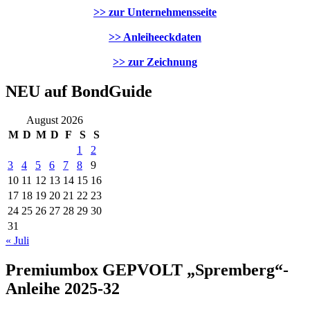
>> zur Unternehmensseite
>> Anleiheeckdaten
>> zur Zeichnung
NEU auf BondGuide
August 2026
M
D
M
D
F
S
S
1
2
3
4
5
6
7
8
9
10
11
12
13
14
15
16
17
18
19
20
21
22
23
24
25
26
27
28
29
30
31
« Juli
Premiumbox GEPVOLT „Spremberg“-
Anleihe 2025-32