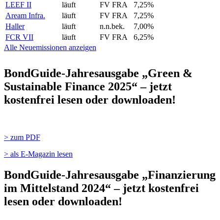
LEEF II
läuft
FV FRA
7,25%
Aream Infra.
läuft
FV FRA
7,25%
Haller
läuft
n.n.bek.
7,00%
FCR VII
läuft
FV FRA
6,25%
Alle Neuemissionen anzeigen
BondGuide-Jahresausgabe „Green &
Sustainable Finance 2025“ – jetzt
kostenfrei lesen oder downloaden!
> zum PDF
> als E-Magazin lesen
BondGuide-Jahresausgabe „Finanzierung
im Mittelstand 2024“ – jetzt kostenfrei
lesen oder downloaden!