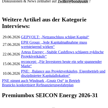
Diskussionen & News zeitnaher auf
Twitter@bondguide
!
Weitere Artikel aus der Kategorie
Interviews:
29.06.2026
GEPVOLT: „Netzanschluss schlägt Kapital“
EPH Group: „Jede Kapitalmaßnahme muss
27.06.2026
wertsteigernd wirken“
Arteus Energy: „Stabile Cashflows schlagen zyklische
22.06.2026
Projektverkäufe“
reconcept: „Für Investoren heute ein sehr spannender
15.06.2026
Markt“
PNE: „Balance aus Projektverkäufen, Eigenbetrieb und
10.06.2026
disziplinierter Kapitalallokation“
Post
PNE nimmt auch Windpark „Gnutz Ost“ in Betrieb
Branicks konkretisiert Refinanzierungsfahrplan
navigation
Premiumbox SEICON Energy 2026-31