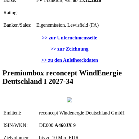
Börse:
FV Frankfurt, vsl. ab
15.12.2026
Rating:
–
Banken/Sales:
Eigenemission, Lewisfield (FA)
>> zur Unternehmensseite
>> zur Zeichnung
>> zu den Anleiheeckdaten
Premiumbox reconcept WindEnergie
Deutschland I 2027-34
Emittent:
reconcept Windenergie Deutschland GmbH
ISIN/WKN:
DE000
A460JX
9
Zielvolumen:
bis zu 10 Mio. EUR