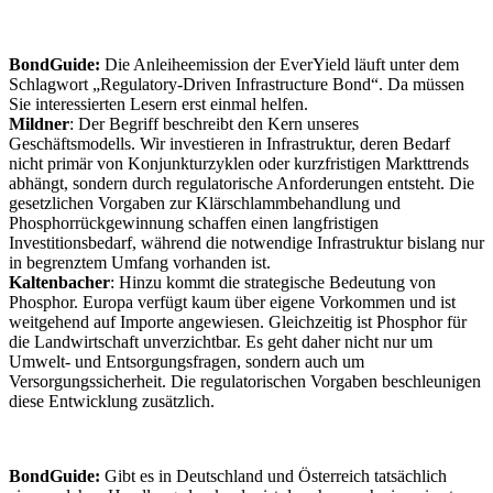
BondGuide:
Die Anleiheemission der EverYield läuft unter dem
Schlagwort „Regulatory-Driven Infrastructure Bond“. Da müssen
Sie interessierten Lesern erst einmal helfen.
Mildner
: Der Begriff beschreibt den Kern unseres
Geschäftsmodells. Wir investieren in Infrastruktur, deren Bedarf
nicht primär von Konjunkturzyklen oder kurzfristigen Markttrends
abhängt, sondern durch regulatorische Anforderungen entsteht. Die
gesetzlichen Vorgaben zur Klärschlammbehandlung und
Phosphorrückgewinnung schaffen einen langfristigen
Investitionsbedarf, während die notwendige Infrastruktur bislang nur
in begrenztem Umfang vorhanden ist.
Kaltenbacher
: Hinzu kommt die strategische Bedeutung von
Phosphor. Europa verfügt kaum über eigene Vorkommen und ist
weitgehend auf Importe angewiesen. Gleichzeitig ist Phosphor für
die Landwirtschaft unverzichtbar. Es geht daher nicht nur um
Umwelt- und Entsorgungsfragen, sondern auch um
Versorgungssicherheit. Die regulatorischen Vorgaben beschleunigen
diese Entwicklung zusätzlich.
BondGuide:
Gibt es in Deutschland und Österreich tatsächlich