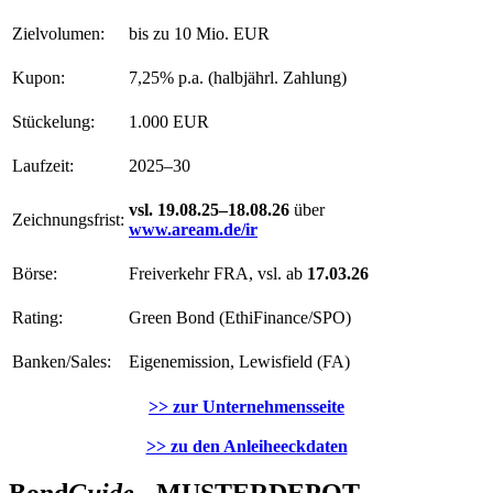
Zielvolumen:
bis zu 10 Mio. EUR
Kupon:
7,25% p.a. (halbjährl. Zahlung)
Stückelung:
1.000 EUR
Laufzeit:
2025–30
vsl. 19.08.25–18.08.26
über
Zeichnungsfrist:
www.aream.de/ir
Börse:
Freiverkehr FRA, vsl. ab
17.03.26
Rating:
Green Bond (EthiFinance/SPO)
Banken/Sales:
Eigenemission, Lewisfield (FA)
>> zur Unternehmensseite
>> zu den Anleiheeckdaten
Bond
Guide
- MUSTERDEPOT