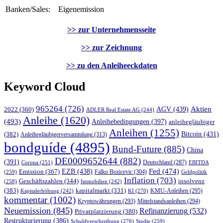
Banken/Sales:
Eigenemission
>> zur Unternehmensseite
>> zur Zeichnung
>> zu den Anleiheeckdaten
Keyword Cloud
965264
(726)
AGV
(439)
Aktien
2022
(360)
ADLER Real Estate AG
(244)
Anleihe
(1620)
(493)
Anleihebedingungen
(397)
anleihegläubiger
Anleihen
(1255)
Bitcoin
(431)
(382)
Anleihegläubigerversammlung
(313)
bondguíde
(4895)
Bund-Future
(885)
China
DE0009652644
(882)
(391)
Corona
(251)
Deutschland
(287)
EBITDA
EZB
(438)
Fed
(474)
Emission
(367)
Falko Bozicevic
(304)
(259)
Geldpolitik
Inflation
(703)
insolvenz
Geschäftszahlen
(344)
(258)
Immobilien
(242)
(383)
kapitalmarkt
(331)
KMU-Anleihen
(295)
KI
(270)
Kapitalerhöhung
(242)
kommentar
(1002)
Kryptowährungen
(293)
Mittelstandsanleihen
(294)
Neuemission
(845)
Refinanzierung
(532)
Privatplatzierung
(380)
Restrukturierung
(386)
Schuldverschreibung
(276)
Studie
(259)