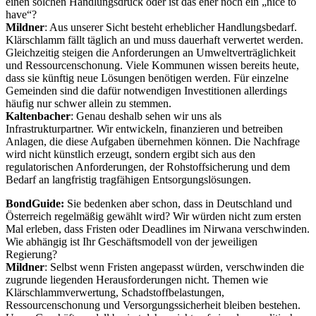
einen solchen Handlungsdruck oder ist das eher noch ein „nice to
have“?
Mildner
: Aus unserer Sicht besteht erheblicher Handlungsbedarf.
Klärschlamm fällt täglich an und muss dauerhaft verwertet werden.
Gleichzeitig steigen die Anforderungen an Umweltverträglichkeit
und Ressourcenschonung. Viele Kommunen wissen bereits heute,
dass sie künftig neue Lösungen benötigen werden. Für einzelne
Gemeinden sind die dafür notwendigen Investitionen allerdings
häufig nur schwer allein zu stemmen.
Kaltenbacher
: Genau deshalb sehen wir uns als
Infrastrukturpartner. Wir entwickeln, finanzieren und betreiben
Anlagen, die diese Aufgaben übernehmen können. Die Nachfrage
wird nicht künstlich erzeugt, sondern ergibt sich aus den
regulatorischen Anforderungen, der Rohstoffsicherung und dem
Bedarf an langfristig tragfähigen Entsorgungslösungen.
BondGuide:
Sie bedenken aber schon, dass in Deutschland und
Österreich regelmäßig gewählt wird? Wir würden nicht zum ersten
Mal erleben, dass Fristen oder Deadlines im Nirwana verschwinden.
Wie abhängig ist Ihr Geschäftsmodell von der jeweiligen
Regierung?
Mildner
: Selbst wenn Fristen angepasst würden, verschwinden die
zugrunde liegenden Herausforderungen nicht. Themen wie
Klärschlammverwertung, Schadstoffbelastungen,
Ressourcenschonung und Versorgungssicherheit bleiben bestehen.