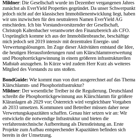
Mildner
: Die Gesellschaft wurde im Dezember vergangenen Jahres
zunächst als EverYield Properties gegründet. Da unser Schwerpunkt
jedoch nicht auf der klassischen Immobilienentwicklung liegt, haben
wir uns inzwischen für den neutraleren Namen EverYield AG
entschieden. Ich bin Vorstandsvorsitzender der Gesellschaft,
Christoph Kaltenbacher verantwortet den Finanzbereich als CFO.
Ursprünglich komme ich aus der Immobilienbranche, beschäftige
mich jedoch seit 2019 intensiv mit dezentralen Energie- und
Verwertungslösungen. Im Zuge dieser Aktivitäten entstand die Idee,
die heutigen Herausforderungen rund um Klärschlammverwertung
und Phosphorrückgewinnung in einem größeren infrastrukturellen
Maßstab anzugehen. In Kürze wird zudem Herr Kurz als weiteres
Mitglied des Vorstands zu uns stoßen.
BondGuide:
Wie kommt man von dort ausgerechnet auf das Thema
Klärschlamm- und Phosphorinfrastruktur?
Mildner
: Der wesentliche Treiber ist die Regulierung. Deutschland
schreibt die Phosphorrückgewinnung aus Klärschlamm für größere
Kläranlagen ab 2029 vor; Österreich wird vergleichbare Vorgaben
ab 2033 umsetzen. Kommunen und Betreiber müssen daher neue
Verwertungskapazitäten schaffen. Genau hier setzen wir an: Wir
entwickeln die notwendige Infrastruktur und bieten die
verfahrenstechnische Aufbereitung als Dienstleistung an. Erste
Projekte zum Aufbau entsprechender Kapazitäten befinden sich
bereits in der Umsetzung.