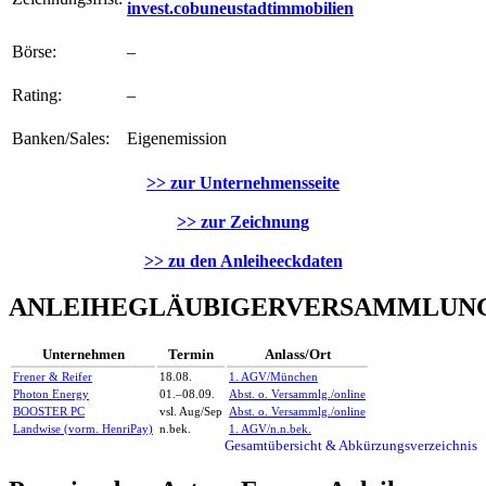
invest.cobuneustadtimmobilien
Börse:
–
Rating:
–
Banken/Sales:
Eigenemission
>> zur Unternehmensseite
>> zur Zeichnung
>> zu den Anleiheeckdaten
ANLEIHEGLÄUBIGERVERSAMMLUN
Unternehmen
Termin
Anlass/Ort
Frener & Reifer
18.08.
1. AGV/München
Photon Energy
01.–08.09.
Abst. o. Versammlg./online
BOOSTER PC
vsl. Aug/Sep
Abst. o. Versammlg./online
Landwise (vorm. HenriPay)
n.bek.
1. AGV/n.n.bek.
Gesamtübersicht & Abkürzungsverzeichnis