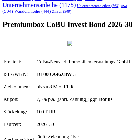
Unternehmensanleihe
(1175)
usa
Unternehmensanleihen
(263)
(504)
Wandelanleihe
(444)
Zinsen
(309)
Premiumbox CoBU Invest Bond 2026-30
Emittent:
CoBu-Neustadt Immobilienverwaltungs GmbH
ISIN/WKN:
DE000
A46Z8W
3
Zielvolumen:
bis zu 8 Mio. EUR
Kupon:
7,5% p.a. (jährl. Zahlung); ggf.
Bonus
Stückelung:
100 EUR
Laufzeit:
2026–30
läuft; Zeichnung über
Zeichnungsfrist: