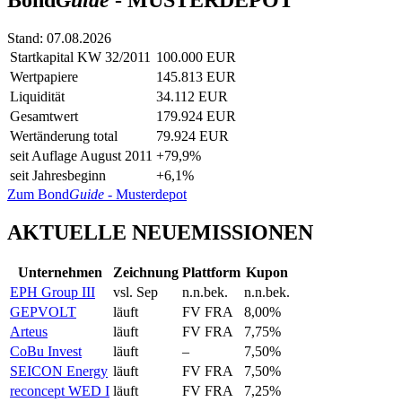
Stand: 07.08.2026
Startkapital KW 32/2011
100.000 EUR
Wertpapiere
145.813 EUR
Liquidität
34.112 EUR
Gesamtwert
179.924 EUR
Wertänderung total
79.924 EUR
seit Auflage August 2011
+79,9%
seit Jahresbeginn
+6,1%
Zum Bond
Guide
- Musterdepot
AKTUELLE NEUEMISSIONEN
Unternehmen
Zeichnung
Plattform
Kupon
EPH Group III
vsl. Sep
n.n.bek.
n.n.bek.
GEPVOLT
läuft
FV FRA
8,00%
Arteus
läuft
FV FRA
7,75%
CoBu Invest
läuft
–
7,50%
SEICON Energy
läuft
FV FRA
7,50%
reconcept WED I
läuft
FV FRA
7,25%