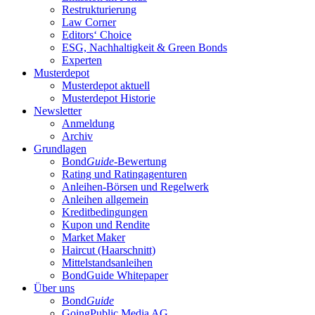
Restrukturierung
Law Corner
Editors‘ Choice
ESG, Nachhaltigkeit & Green Bonds
Experten
Musterdepot
Musterdepot aktuell
Musterdepot Historie
Newsletter
Anmeldung
Archiv
Grundlagen
Bond
Guide
-Bewertung
Rating und Ratingagenturen
Anleihen-Börsen und Regelwerk
Anleihen allgemein
Kreditbedingungen
Kupon und Rendite
Market Maker
Haircut (Haarschnitt)
Mittelstandsanleihen
BondGuide Whitepaper
Über uns
Bond
Guide
GoingPublic Media AG