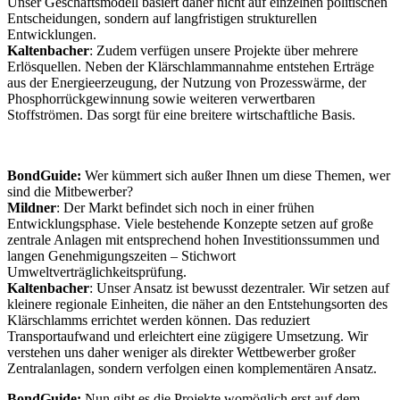
Unser Geschäftsmodell basiert daher nicht auf einzelnen politischen
Entscheidungen, sondern auf langfristigen strukturellen
Entwicklungen.
Kaltenbacher
: Zudem verfügen unsere Projekte über mehrere
Erlösquellen. Neben der Klärschlammannahme entstehen Erträge
aus der Energieerzeugung, der Nutzung von Prozesswärme, der
Phosphorrückgewinnung sowie weiteren verwertbaren
Stoffströmen. Das sorgt für eine breitere wirtschaftliche Basis.
BondGuide:
Wer kümmert sich außer Ihnen um diese Themen, wer
sind die Mitbewerber?
Mildner
: Der Markt befindet sich noch in einer frühen
Entwicklungsphase. Viele bestehende Konzepte setzen auf große
zentrale Anlagen mit entsprechend hohen Investitionssummen und
langen Genehmigungszeiten – Stichwort
Umweltverträglichkeitsprüfung.
Kaltenbacher
: Unser Ansatz ist bewusst dezentraler. Wir setzen auf
kleinere regionale Einheiten, die näher an den Entstehungsorten des
Klärschlamms errichtet werden können. Das reduziert
Transportaufwand und erleichtert eine zügigere Umsetzung. Wir
verstehen uns daher weniger als direkter Wettbewerber großer
Zentralanlagen, sondern verfolgen einen komplementären Ansatz.
BondGuide:
Nun gibt es die Projekte womöglich erst auf dem