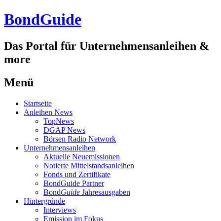
BondGuide
Das Portal für Unternehmensanleihen &
more
Menü
Zum
Startseite
Inhalt
Anleihen News
TopNews
DGAP News
Börsen Radio Network
Unternehmensanleihen
Aktuelle Neuemissionen
Notierte Mittelstandsanleihen
Fonds und Zertifikate
BondGuide Partner
Bond
Guide
Jahresausgaben
Hintergründe
Interviews
Emission im Fokus