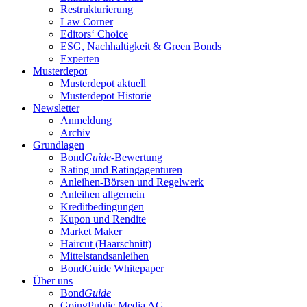
Restrukturierung
Law Corner
Editors‘ Choice
ESG, Nachhaltigkeit & Green Bonds
Experten
Musterdepot
Musterdepot aktuell
Musterdepot Historie
Newsletter
Anmeldung
Archiv
Grundlagen
Bond
Guide
-Bewertung
Rating und Ratingagenturen
Anleihen-Börsen und Regelwerk
Anleihen allgemein
Kreditbedingungen
Kupon und Rendite
Market Maker
Haircut (Haarschnitt)
Mittelstandsanleihen
BondGuide Whitepaper
Über uns
Bond
Guide
GoingPublic Media AG