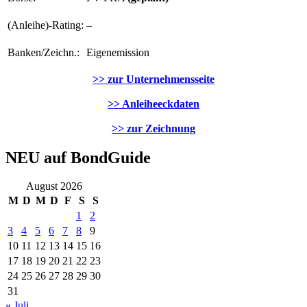
(Anleihe)-Rating:
–
Banken/Zeichn.:
Eigenemission
>> zur Unternehmensseite
>> Anleiheeckdaten
>> zur Zeichnung
NEU auf BondGuide
August 2026
M
D
M
D
F
S
S
1
2
3
4
5
6
7
8
9
10
11
12
13
14
15
16
17
18
19
20
21
22
23
24
25
26
27
28
29
30
31
« Juli