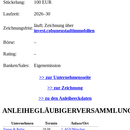
Stückelung:
100 EUR
Laufzeit:
2026–30
läuft; Zeichnung über
Zeichnungsfrist:
invest.cobuneustadtimmobilien
Börse:
–
Rating:
–
Banken/Sales:
Eigenemission
>> zur Unternehmensseite
>> zur Zeichnung
>> zu den Anleiheeckdaten
ANLEIHEGLÄUBIGERVERSAMMLUN
Unternehmen
Termin
Anlass/Ort
Frener & Reifer
18.08.
1. AGV/München