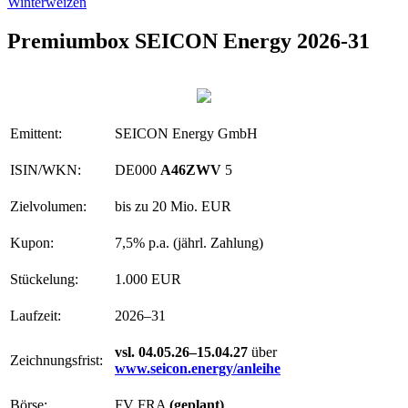
Winterweizen
Premiumbox SEICON Energy 2026-31
Emittent:
SEICON Energy GmbH
ISIN/WKN:
DE000
A46ZWV
5
Zielvolumen:
bis zu 20 Mio. EUR
Kupon:
7,5% p.a. (jährl. Zahlung)
Stückelung:
1.000 EUR
Laufzeit:
2026–31
vsl. 04.05.26–15.04.27
über
Zeichnungsfrist:
www.seicon.energy/anleihe
Börse:
FV FRA
(geplant)