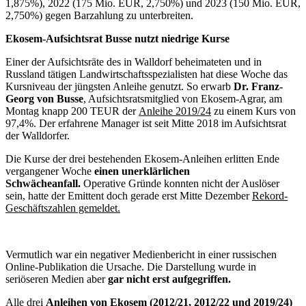
1,875%), 2022 (175 Mio. EUR, 2,750%) und 2023 (150 Mio. EUR,
2,750%) gegen Barzahlung zu unterbreiten.
Ekosem-Aufsichtsrat Busse nutzt niedrige Kurse
Einer der Aufsichtsräte des in Walldorf beheimateten und in
Russland tätigen Landwirtschaftsspezialisten hat diese Woche das
Kursniveau der jüngsten Anleihe genutzt. So erwarb
Dr. Franz-
Georg von Busse
, Aufsichtsratsmitglied von Ekosem-Agrar, am
Montag knapp 200 TEUR der
Anleihe 2019/24
zu einem Kurs von
97,4%. Der erfahrene Manager ist seit Mitte 2018 im Aufsichtsrat
der Walldorfer.
Die Kurse der drei bestehenden Ekosem-Anleihen erlitten Ende
vergangener Woche
einen unerklärlichen
Schwächeanfall.
Operative Gründe konnten nicht der Auslöser
sein, hatte der Emittent doch gerade erst Mitte Dezember
Rekord-
Geschäftszahlen gemeldet.
Vermutlich war ein negativer Medienbericht in einer russischen
Online-Publikation die Ursache. Die Darstellung wurde in
seriöseren Medien aber
gar nicht erst aufgegriffen.
Alle drei
Anleihen von Ekosem (2012/21, 2012/22 und 2019/24)