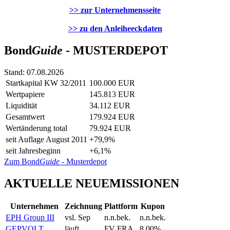
>> zur Unternehmensseite
>> zu den Anleiheeckdaten
Bond
Guide
- MUSTERDEPOT
Stand: 07.08.2026
Startkapital KW 32/2011
100.000 EUR
Wertpapiere
145.813 EUR
Liquidität
34.112 EUR
Gesamtwert
179.924 EUR
Wertänderung total
79.924 EUR
seit Auflage August 2011
+79,9%
seit Jahresbeginn
+6,1%
Zum Bond
Guide
- Musterdepot
AKTUELLE NEUEMISSIONEN
Unternehmen
Zeichnung
Plattform
Kupon
EPH Group III
vsl. Sep
n.n.bek.
n.n.bek.
GEPVOLT
läuft
FV FRA
8,00%