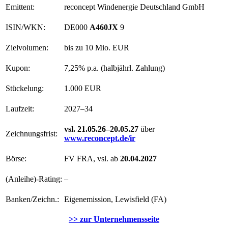
Emittent:
reconcept Windenergie Deutschland GmbH
ISIN/WKN:
DE000
A460JX
9
Zielvolumen:
bis zu 10 Mio. EUR
Kupon:
7,25% p.a. (halbjährl. Zahlung)
Stückelung:
1.000 EUR
Laufzeit:
2027–34
vsl. 21.05.26–20.05.27
über
Zeichnungsfrist:
www.reconcept.de/ir
Börse:
FV FRA, vsl. ab
20.04.2027
(Anleihe)-Rating:
–
Banken/Zeichn.:
Eigenemission, Lewisfield (FA)
>> zur Unternehmensseite