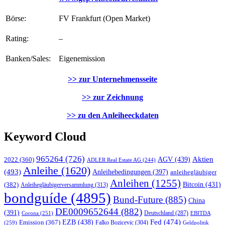
Börse:
FV Frankfurt (Open Market)
Rating:
–
Banken/Sales:
Eigenemission
>> zur Unternehmensseite
>> zur Zeichnung
>> zu den Anleiheeckdaten
Keyword Cloud
965264
(726)
AGV
(439)
Aktien
2022
(360)
ADLER Real Estate AG
(244)
Anleihe
(1620)
(493)
Anleihebedingungen
(397)
anleihegläubiger
Anleihen
(1255)
Bitcoin
(431)
(382)
Anleihegläubigerversammlung
(313)
bondguíde
(4895)
Bund-Future
(885)
China
DE0009652644
(882)
(391)
Corona
(251)
Deutschland
(287)
EBITDA
EZB
(438)
Fed
(474)
Emission
(367)
Falko Bozicevic
(304)
(259)
Geldpolitik