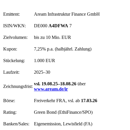
Emittent:
Aream Infrastruktur Finance GmbH
ISIN/WKN:
DE000
A4DFWA
7
Zielvolumen:
bis zu 10 Mio. EUR
Kupon:
7,25% p.a. (halbjährl. Zahlung)
Stückelung:
1.000 EUR
Laufzeit:
2025–30
vsl. 19.08.25–18.08.26
über
Zeichnungsfrist:
www.aream.de/ir
Börse:
Freiverkehr FRA, vsl. ab
17.03.26
Rating:
Green Bond (EthiFinance/SPO)
Banken/Sales:
Eigenemission, Lewisfield (FA)