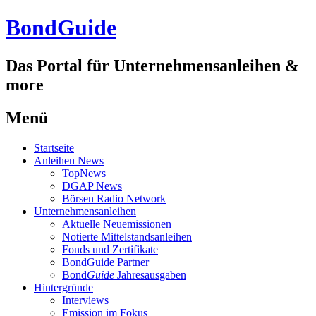
BondGuide
Das Portal für Unternehmensanleihen &
more
Menü
Zum
Startseite
Inhalt
Anleihen News
TopNews
DGAP News
Börsen Radio Network
Unternehmensanleihen
Aktuelle Neuemissionen
Notierte Mittelstandsanleihen
Fonds und Zertifikate
BondGuide Partner
Bond
Guide
Jahresausgaben
Hintergründe
Interviews
Emission im Fokus