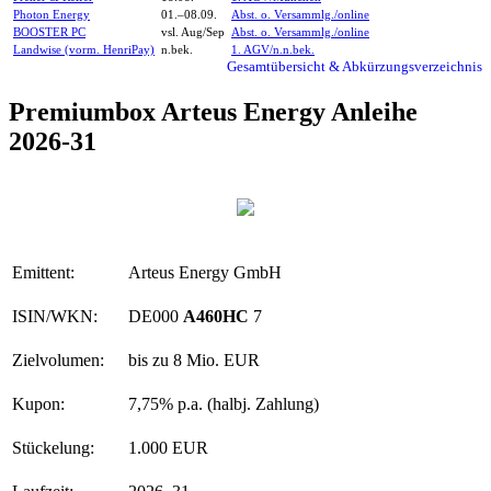
Photon Energy
01.–08.09.
Abst. o. Versammlg./online
BOOSTER PC
vsl. Aug/Sep
Abst. o. Versammlg./online
Landwise (vorm. HenriPay)
n.bek.
1. AGV/n.n.bek.
Gesamtübersicht & Abkürzungsverzeichnis
Premiumbox Arteus Energy Anleihe
2026-31
Emittent:
Arteus Energy GmbH
ISIN/WKN:
DE000
A460HC
7
Zielvolumen:
bis zu 8 Mio. EUR
Kupon:
7,75% p.a. (halbj. Zahlung)
Stückelung:
1.000 EUR