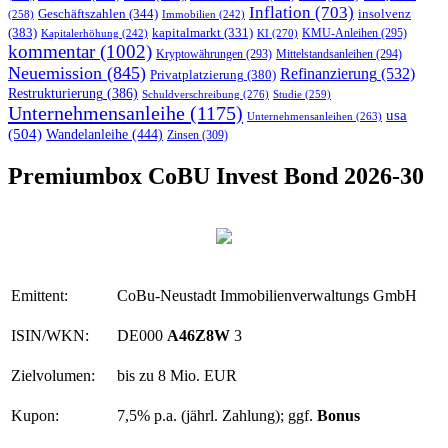
Inflation
(703)
insolvenz
Geschäftszahlen
(344)
(258)
Immobilien
(242)
(383)
kapitalmarkt
(331)
KMU-Anleihen
(295)
KI
(270)
Kapitalerhöhung
(242)
kommentar
(1002)
Kryptowährungen
(293)
Mittelstandsanleihen
(294)
Neuemission
(845)
Refinanzierung
(532)
Privatplatzierung
(380)
Restrukturierung
(386)
Schuldverschreibung
(276)
Studie
(259)
Unternehmensanleihe
(1175)
usa
Unternehmensanleihen
(263)
(504)
Wandelanleihe
(444)
Zinsen
(309)
Premiumbox CoBU Invest Bond 2026-30
Emittent:
CoBu-Neustadt Immobilienverwaltungs GmbH
ISIN/WKN:
DE000
A46Z8W
3
Zielvolumen:
bis zu 8 Mio. EUR
Kupon:
7,5% p.a. (jährl. Zahlung); ggf.
Bonus