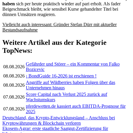
haben
sich per heute praktisch wieder auf pari erholt. Als fader
Beigeschmack bleibt, wie sensibel Kurse gehandelter Titel bei
dünnen Umsätzen reagieren.
Vielleicht auch interessant: Gründer Stefan Dürr mit aktueller
Bestandsaufnahme
Weitere Artikel aus der Kategorie
TopNews:
Gefährder und Störer – ein Kommentar von Falko
08.08.2026
Bozicevic
08.08.2026
¡ BondGuide 16-2026 ist erschienen !
Angriffe auf Wildberries haben Folgen über das
08.08.2026
Unternehmen hinaus
Score Capital nach Verlust 2025 zurück auf
07.08.2026
Wachstumskurs
pferdewetten.de kassiert auch EBITDA-Prognose für
07.08.2026
2025
Post
Deutschland, das Krypto-Entwicklungsland – Anschluss bei
Kryptowährungen & Blockchain verloren
navigation
Ekosem-Agrar: erste staatliche Saatgut-Zertifizierung für