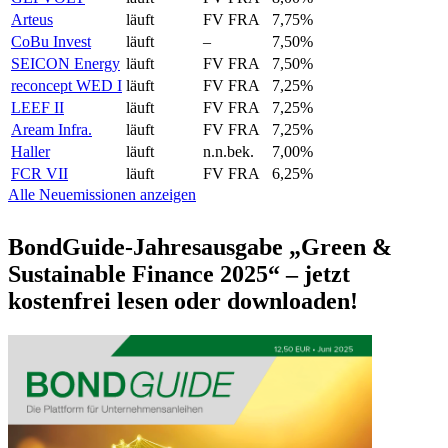
Arteus
läuft
FV FRA
7,75%
CoBu Invest
läuft
–
7,50%
SEICON Energy
läuft
FV FRA
7,50%
reconcept WED I
läuft
FV FRA
7,25%
LEEF II
läuft
FV FRA
7,25%
Aream Infra.
läuft
FV FRA
7,25%
Haller
läuft
n.n.bek.
7,00%
FCR VII
läuft
FV FRA
6,25%
Alle Neuemissionen anzeigen
BondGuide-Jahresausgabe „Green &
Sustainable Finance 2025“ – jetzt
kostenfrei lesen oder downloaden!